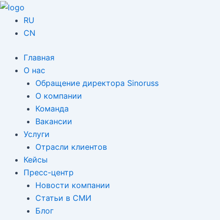
跳
至
RU
内
CN
容
Главная
О нас
Обращение директора Sinoruss
О компании
Команда
Вакансии
Услуги
Отрасли клиентов
Кейсы
Пресс-центр
Новости компании
Статьи в СМИ
Блог