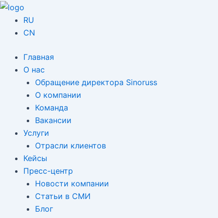
跳
Post
至
navigation
RU
内
CN
容
Главная
О нас
Обращение директора Sinoruss
О компании
Команда
Вакансии
Услуги
Отрасли клиентов
Кейсы
Пресс-центр
Новости компании
Статьи в СМИ
Блог