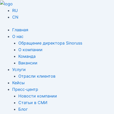
Перейти
Навигация
к
по
RU
содержимому
записям
CN
Главная
О нас
Обращение директора Sinoruss
О компании
Команда
Вакансии
Услуги
Отрасли клиентов
Кейсы
Пресс-центр
Новости компании
Статьи в СМИ
Блог