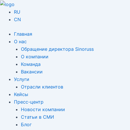
Перейти
Навигация
к
по
RU
содержимому
записям
CN
Главная
О нас
Обращение директора Sinoruss
О компании
Команда
Вакансии
Услуги
Отрасли клиентов
Кейсы
Пресс-центр
Новости компании
Статьи в СМИ
Блог