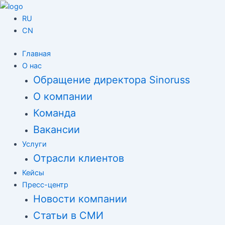
Перейти
Навигация
к
по
RU
содержимому
записям
CN
Главная
О нас
Обращение директора Sinoruss
О компании
Команда
Вакансии
Услуги
Отрасли клиентов
Кейсы
Пресс-центр
Новости компании
Статьи в СМИ