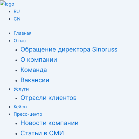
Перейти
Навигация
к
по
RU
содержимому
записям
CN
Главная
О нас
Обращение директора Sinoruss
О компании
Команда
Вакансии
Услуги
Отрасли клиентов
Кейсы
Пресс-центр
Новости компании
Статьи в СМИ