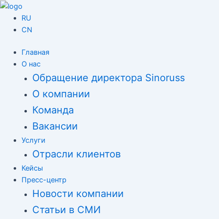
Перейти
Навигация
к
по
RU
содержимому
записям
CN
Главная
О нас
Обращение директора Sinoruss
О компании
Команда
Вакансии
Услуги
Отрасли клиентов
Кейсы
Пресс-центр
Новости компании
Статьи в СМИ